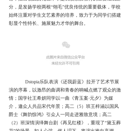
分，是发扬学校两根“翎毛”优良传统的重要载体，学校
始终注重对学生文艺素养的培养，致力于为同学们搭建
彰显个性特长、施展魅力才华的舞台。
Dstopia乐队表演《还我蔚蓝》拉开了艺术节展
演的序幕，以激昂的曲调和青春的呐喊点燃了观众的激
情；国学社王希妍同学以一曲《青玉案·元夕》为媒
介，邀众人共品宋代年景；高二（5）班王梓涵以国风
爵士《舞韵惊鸿》引众人一同走进雅致意境；高二
（2）班深情演绎舞台剧《再见红楼》，重现了“黛玉葬
花”的场景，扣人心弦，催人泪下，将演出推向高潮。