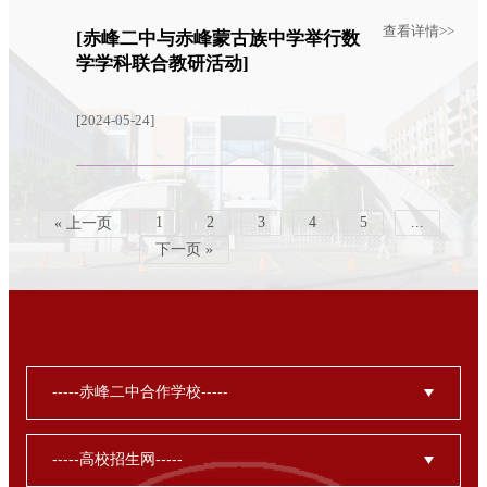
查看详情>>
[赤峰二中与赤峰蒙古族中学举行数
学学科联合教研活动]
[2024-05-24]
1
2
3
4
5
...
« 上一页
下一页 »