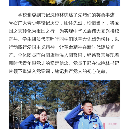
学校党委副书记沈艳林讲述了先烈们的英勇事迹，
号召广大青少年铭记历史，缅怀先烈，珍惜当下，将爱
国之志转化为报国之行，为实现中华民族伟大复兴接续
奋斗。学生团员代表呼吁同学们以革命先烈为榜样，以
行动践行爱国主义精神，让革命精神在新时代绽放光
芒。全体团员面向团旗重温入团誓词，铿锵誓言展现着
新时代青年跟党走的坚定信念。党员干部在沈艳林书记
带领下重温入党誓词，铭记共产党人的初心使命。