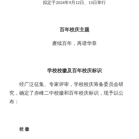
拟定于
年
月
日、
日举行
2024
9
12
13
百年校庆主题
赓续百年，再谱华章
学校校徽及百年校庆标识
经
广泛征集、
专家评审，学校校庆筹备委员会研
究，确定了赤峰二中校徽和百年校庆标识，现予以公
布：
校
徽