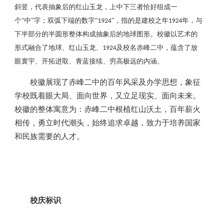
斜竖，代表抽象后的红山玉龙，上中下三者恰好组成一
个“中”字；双弧下端的数字“
”，指的是建校之年
年，与
1924
1924
下半部分的半圆形整体构成抽象后的地球图形。校徽以艺术的
形式融合了地球、红山玉龙、
及校名赤峰二中，蕴含了放
1924
眼寰宇、开拓进取、青蓝接续、穷高极远的内涵。
校徽展现了赤峰二中的百年风采及办学思想，象征
学校既着眼大局、面向世界，又立足现实、面向未来。
校徽的整体寓意为：赤峰二中根植红山沃土，百年薪火
相传，勇立时代潮头，始终追求卓越，致力于培养国家
和民族需要的人才。
校庆标识