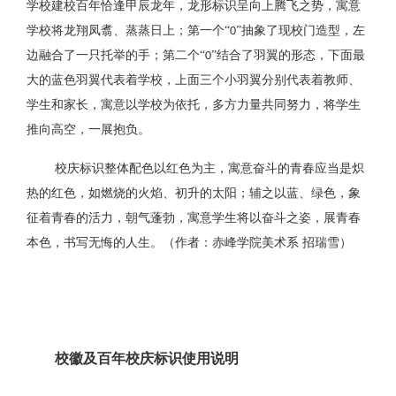
学校建校百年恰逢甲辰龙年，龙形标识呈向上腾飞之势，寓意
学校将龙翔凤翥、蒸蒸日上；第一个“
”抽象了现校门造型，左
0
边融合了一只托举的手；第二个“
”结合了羽翼的形态，下面最
0
大的蓝色羽翼代表着学校，上面三个小羽翼分别代表着教师、
学生和家长，寓意以学校为依托，多方力量共同努力，将学生
推向高空，一展抱负。
校庆标识整体配色以红色为主，寓意奋斗的青春应当是炽
热的红色，如燃烧的火焰、初升的太阳；辅之以蓝、绿色，象
征着青春的活力，朝气蓬勃，寓意学生将以奋斗之姿，展青春
本色，书写无悔的人生。（作者：赤峰学院美术系
招瑞雪）
校徽及百年校庆标识使用说明