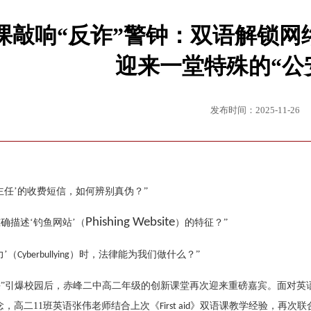
课敲响“反诈”警钟：双语解锁网络
迎来一堂特殊的“公
发布时间：2025-11-26
主任’的收费短信，如何辨别真伪？”
Phishing Website
确描述‘钓鱼网站’
（
）
的特征？
”
’
（
）
时，法律能为我们做什么？
”
Cyberbullying
课”引爆校园后，赤峰二中高二年级的创新课堂再次迎来重磅嘉宾。面对英
念，
高二
11班英语张伟老师结合上次
《
》双语课教学经验，再次
联
First aid