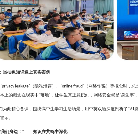
：当抽象知识遇上真实案例
‘
’（隐私泄露）、‘
’（网络诈骗）等概念时，总
privacy leakage
online fraud
本上的概念在现实中‘落地’，让学生真正意识到，网络安全就是‘身边事’。
们为此精心备课，围绕高中生学习生活场景，用中英双语深度剖析了
“A
的警示。
在我们身边！”——知识在共鸣中深化